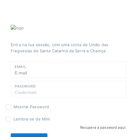
Bem-Vindo ao sistema de gestã
da União das Freguesias de San
Catarina da Serra e Chainça
Entra na tua sessão, com uma conta de União das
Freguesias de Santa Catarina da Serra e Chainça
EMAIL
PASSWORD
Mostrar Password
Lembra-se de Mim
Recupera a password aqui.